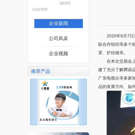
NEWS
CENTER
企业新闻
2020
年
8
月
7
日
公司风采
际合作组织等多个
罩、护目镜等。
企业视频
在本次交易会
建了充分了解腾诺
推荐产品
广东电视台等多家
品的发展方向、如