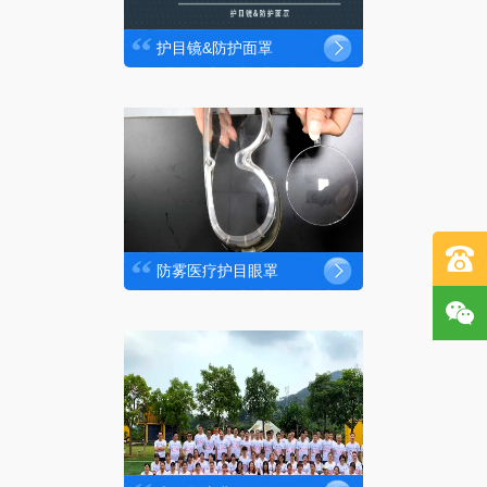
护目镜&防护面罩
防雾医疗护目眼罩